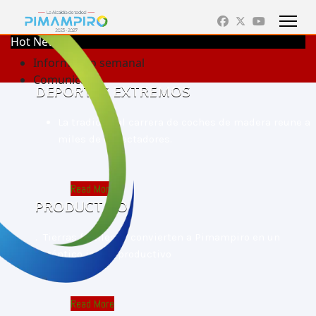
Hot News
Informativo semanal
Comunicado
DEPORTES EXTREMOS
La tradicional carrera de coches de madera reune a
miles de expectadores.
Read More
PRODUCTIVO
. Tierras fértiles lo convierten a Pimampiro en un
auténtico jardín productivo
Read More