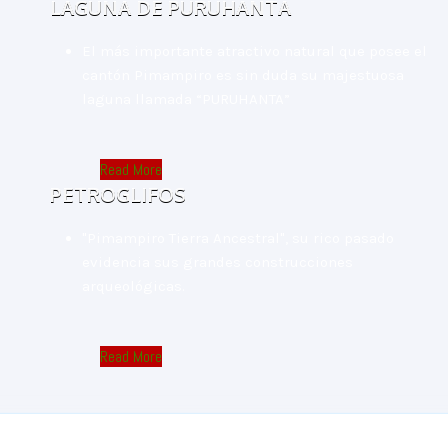
LAGUNA DE PURUHANTA
El más importante atractivo natural que posee el
cantón Pimampiro es sin duda su majestuosa
laguna llamada “PURUHANTA”
Read More
PETROGLIFOS
"Pimampiro Tierra Ancestral", su rico pasado
evidencia sus grandes construcciones
arqueológicas.
Read More